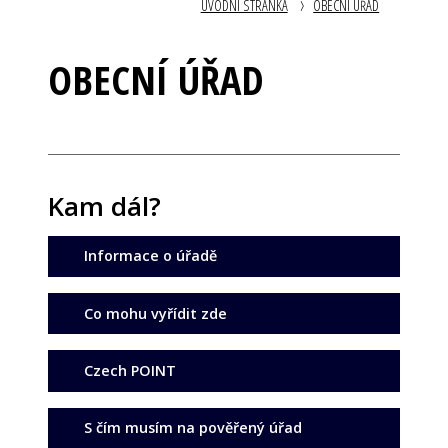
ÚVODNÍ STRÁNKA
OBECNÍ ÚŘAD
OBECNÍ ÚŘAD
Kam dál?
Informace o úřadě
Co mohu vyřídit zde
Czech POINT
S čím musím na pověřený úřad