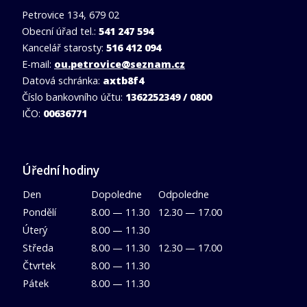
Petrovice 134, 679 02
Obecní úřad tel.:
541 247 594
Kancelář starosty:
516 412 094
E-mail:
ou.petrovice@seznam.cz
Datová schránka:
axtb8f4
Číslo bankovního účtu:
1362252349 / 0800
IČO:
00636771
Úřední hodiny
Den
Dopoledne
Odpoledne
Pondělí
8.00 — 11.30
12.30 — 17.00
Úterý
8.00 — 11.30
Středa
8.00 — 11.30
12.30 — 17.00
Čtvrtek
8.00 — 11.30
Pátek
8.00 — 11.30