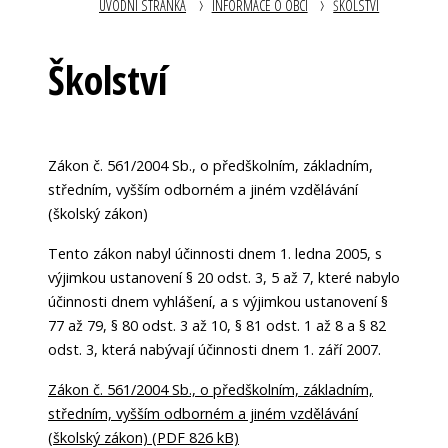
ÚVODNÍ STRÁNKA
INFORMACE O OBCI
ŠKOLSTVÍ
Školství
Zákon č. 561/2004 Sb., o předškolním, základním,
středním, vyšším odborném a jiném vzdělávání
(školský zákon)
Tento zákon nabyl účinnosti dnem 1. ledna 2005, s
výjimkou ustanovení § 20 odst. 3, 5 až 7, které nabylo
účinnosti dnem vyhlášení, a s výjimkou ustanovení §
77 až 79, § 80 odst. 3 až 10, § 81 odst. 1 až 8 a § 82
odst. 3, která nabývají účinnosti dnem 1. září 2007.
Zákon č. 561/2004 Sb., o předškolním, základním,
středním, vyšším odborném a jiném vzdělávání
(školský zákon) (PDF 826 kB)