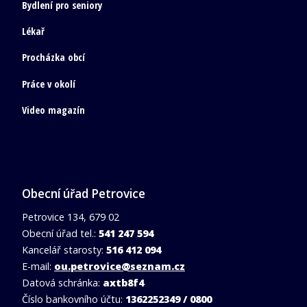
Bydlení pro seniory
Lékař
Procházka obcí
Práce v okolí
Video magazín
Obecní úřad Petrovice
Petrovice 134, 679 02
Obecní úřad tel.:
541 247 594
Kancelář starosty:
516 412 094
E-mail:
ou.petrovice@seznam.cz
Datová schránka:
axtb8f4
Číslo bankovního účtu:
1362252349 / 0800