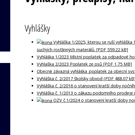
Vyhlášky
Vyhláška 1/2025, kterou se ruší vyhláška
suchých rostlinných materálů. [PDF 559.22 kB]
Vyhláška 1/2023 Místní poplatek za odpadové ho
Vyhlaška 2/2023 Poplatek ze psů [PDF 1.75 MB]
Obecně závazná vyhláška_poplatek za obecní s
Vyhláška č. 2/2017 školsky obvod (PDF 488.07 kB
Vyhláška č. 2/2016 o stanovení kratší doby nočníh
Vyhláška č. 1/2013 o zákazu podomního prodeje 
OZV č.1/2024 o stanovení kratší doby noč