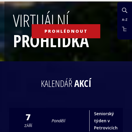
VIRTUÁLNÍ
PROHLÉDNOUT
PROHLÍDKA
KALENDÁŘ
AKCÍ
Seniorský
7
Pondělí
týden v
ZÁŘÍ
Petrovicích