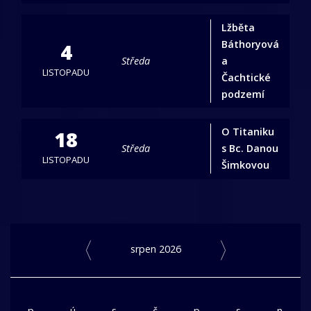
Lžběta
Báthoryová
4
Středa
a
LISTOPADU
Čachtické
podzemí
O Titaniku
18
Středa
s Bc. Danou
LISTOPADU
Šimkovou
srpen 2026
p
ú
s
č
p
s
n