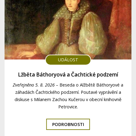
UDÁLOST
Lžběta Báthoryová a Čachtické podzemí
Zveřejněno 5. 8. 2026
–
Beseda o Alžbětě Báthoryové a
záhadách Čachtického podzemí. Poutavé vyprávění a
diskuse s Milanem Zachou Kučerou v obecní knihovně
Petrovice.
PODROBNOSTI