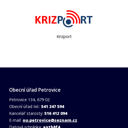
DMO Moravský kras
Obecní úřad Petrovice
Petrovice 134, 679 02
Obecní úřad tel.:
541 247 594
Kancelář starosty:
516 412 094
E-mail:
ou.petrovice@seznam.cz
Datová schránka:
axtb8f4