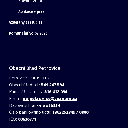
Právní norma
Aplikace v praxi
Vzdělaný zastupitel
Komunální volby 2026
Obecní úřad Petrovice
Petrovice 134, 679 02
Obecní úřad tel.:
541 247 594
Kancelář starosty:
516 412 094
E-mail:
ou.petrovice@seznam.cz
Datová schránka:
axtb8f4
Číslo bankovního účtu:
1362252349 / 0800
IČO:
00636771