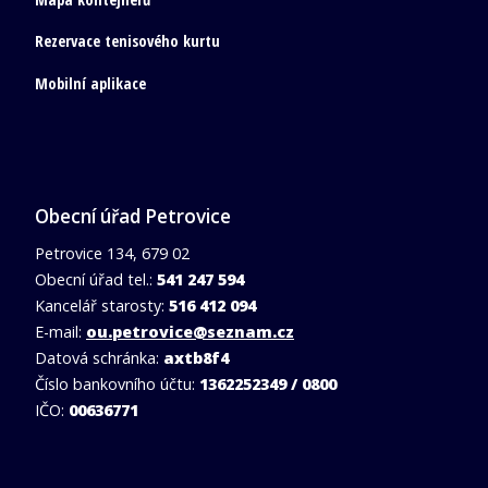
Rezervace tenisového kurtu
Mobilní aplikace
Obecní úřad Petrovice
Petrovice 134, 679 02
Obecní úřad tel.:
541 247 594
Kancelář starosty:
516 412 094
E-mail:
ou.petrovice@seznam.cz
Datová schránka:
axtb8f4
Číslo bankovního účtu:
1362252349 / 0800
IČO:
00636771