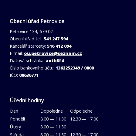
Obecní úřad Petrovice
Petrovice 134, 679 02
Obecní úřad tel.:
541 247 594
Kancelář starosty:
516 412 094
E-mail:
ou.petrovice@seznam.cz
Datová schránka:
axtb8f4
Číslo bankovního účtu:
1362252349 / 0800
IČO:
00636771
Úřední hodiny
Den
Dopoledne
Odpoledne
Pondělí
8.00 — 11.30
12.30 — 17.00
Úterý
8.00 — 11.30
Středa
8.00 — 11.30
12.30 — 17.00