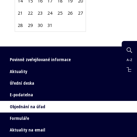
14
15
16
17
18
19
20
21
22
23
24
25
26
27
28
29
30
31
Povinně zveřejňované informace
Aktuality
Úřední deska
E-podatelna
Objednání na úřad
Formuláře
Aktuality na email