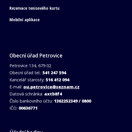
Rezervace tenisového kurtu
Mobilní aplikace
Obecní úřad Petrovice
Petrovice 134, 679 02
Obecní úřad tel.:
541 247 594
Kancelář starosty:
516 412 094
E-mail:
ou.petrovice@seznam.cz
Datová schránka:
axtb8f4
Číslo bankovního účtu:
1362252349 / 0800
IČO:
00636771