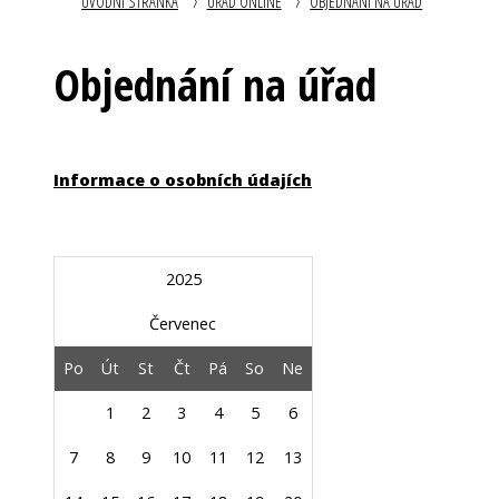
ÚVODNÍ STRÁNKA
ÚŘAD ONLINE
OBJEDNÁNÍ NA ÚŘAD
Objednání na úřad
Informace o osobních údajích
2025
Červenec
Po
Út
St
Čt
Pá
So
Ne
1
2
3
4
5
6
7
8
9
10
11
12
13