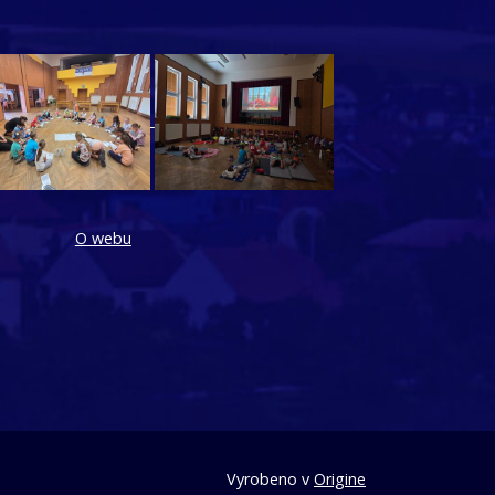
O webu
Vyrobeno v
Origine