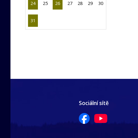
24
25
26
27
28
29
30
31
Sociální sítě