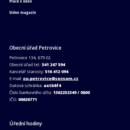
Práce v okolí
Video magazín
Obecní úřad Petrovice
Petrovice 134, 679 02
Obecní úřad tel.:
541 247 594
Kancelář starosty:
516 412 094
E-mail:
ou.petrovice@seznam.cz
Datová schránka:
axtb8f4
Číslo bankovního účtu:
1362252349 / 0800
IČO:
00636771
Úřední hodiny