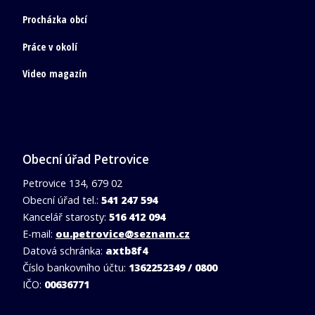
Procházka obcí
Práce v okolí
Video magazín
Obecní úřad Petrovice
Petrovice 134, 679 02
Obecní úřad tel.:
541 247 594
Kancelář starosty:
516 412 094
E-mail:
ou.petrovice@seznam.cz
Datová schránka:
axtb8f4
Číslo bankovního účtu:
1362252349 / 0800
IČO:
00636771