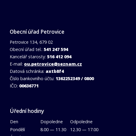
Obecní úřad Petrovice
Petrovice 134, 679 02
Obecní úřad tel.:
541 247 594
Kancelář starosty:
516 412 094
E-mail:
ou.petrovice@seznam.cz
Datová schránka:
axtb8f4
Číslo bankovního účtu:
1362252349 / 0800
IČO:
00636771
Úřední hodiny
Den
Dopoledne
Odpoledne
Pondělí
8.00 — 11.30
12.30 — 17.00