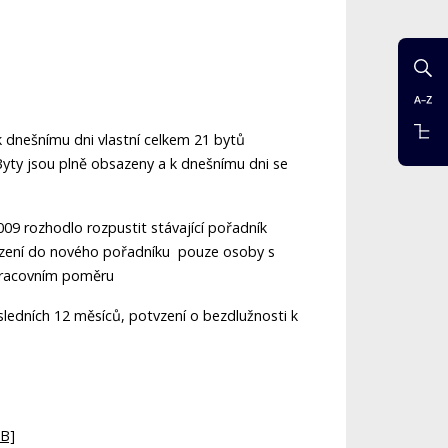
 dnešnímu dni vlastní celkem 21 bytů
Byty jsou plně obsazeny a k dnešnímu dni se
9 rozhodlo rozpustit stávající pořadník
řazení do nového pořadníku pouze osoby s
 pracovním poměru
ledních 12 měsíců, potvzení o bezdlužnosti k
kB]