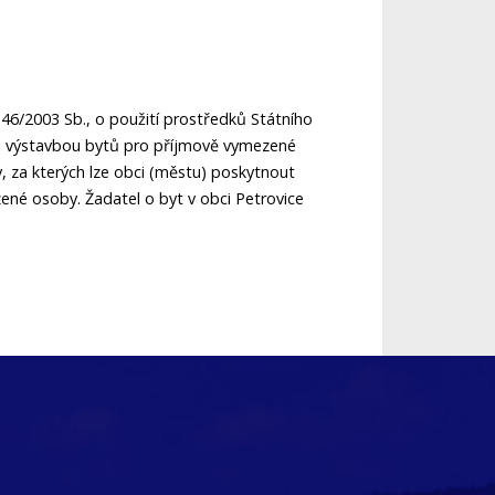
146/2003 Sb., o použití prostředků Státního
h s výstavbou bytů pro příjmově vymezené
 za kterých lze obci (městu) poskytnout
né osoby. Žadatel o byt v obci Petrovice