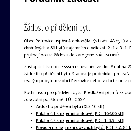
Žádost o přidělení bytu
Obec Petrovice úspěšně dokončila výstavbu 48 bytů a k
chráněných a 60 bytů nájemních o velioksti 2+1 a 3+1. 
přijímají pouze žádosti do kategorie NÁHRADNÍK.
Zastupitelstvo obce svým usnesením ze dne 8.dubna 200
žádostí o přidělení bytu. Stanovuje podmínku pro za
trvalým pobytem v obci Petrovice nebo v obci jsou v
Podmínkou pro přidělení bytu: Předložení příjmů za pos
zdravotní pojišťovně, FÚ , OSSZ
Žádost o přidělení bytu (XLS 10 kB)
Příloha č.1 k nájemní smlouvě [PDF 164.06 kB]
Příloha č.2 k nájemní smlouvě [PDF 143.94 kB]
Pravidla pronajímaní obecních bytů [PDF 255.82 