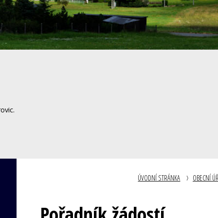
ovic.
ÚVODNÍ STRÁNKA
OBECNÍ Ú
Pořadník žádostí