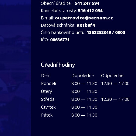
Obecní úřad tel.:
541 247 594
Kancelář starosty:
516 412 094
E-mail:
ou.petrovice@seznam.cz
Datová schránka:
axtb8f4
Číslo bankovního účtu:
1362252349 / 0800
IČO:
00636771
Úřední hodiny
Den
Dopoledne
Odpoledne
Pondělí
8.00 — 11.30
12.30 — 17.00
Úterý
8.00 — 11.30
Středa
8.00 — 11.30
12.30 — 17.00
Čtvrtek
8.00 — 11.30
Pátek
8.00 — 11.30