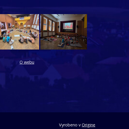
O webu
Vyrobeno v
Origine