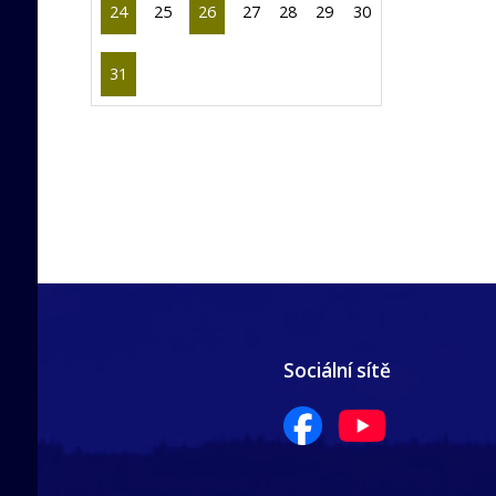
24
25
26
27
28
29
30
31
Sociální sítě