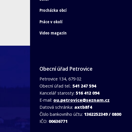
Procházka obcí
Práce v okolí
Video magazín
Obecní úřad Petrovice
Petrovice 134, 679 02
Obecní úřad tel.:
541 247 594
Kancelář starosty:
516 412 094
E-mail:
ou.petrovice@seznam.cz
Datová schránka:
axtb8f4
Číslo bankovního účtu:
1362252349 / 0800
IČO:
00636771