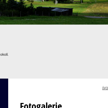
okolí.
ÚVO
Fotogalerie