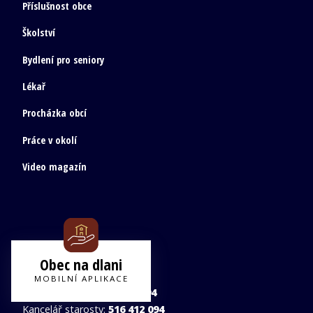
Příslušnost obce
Školství
Bydlení pro seniory
Lékař
Procházka obcí
Práce v okolí
Video magazín
Obecní úřad Petrovice
Obec na dlani
Petrovice 134, 679 02
MOBILNÍ APLIKACE
Obecní úřad tel.:
541 247 594
Kancelář starosty:
516 412 094