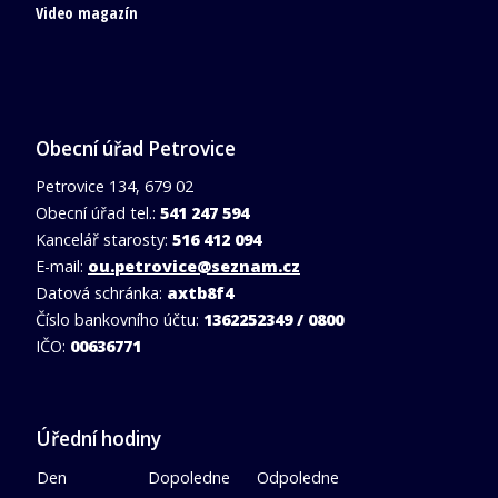
Video magazín
Obecní úřad Petrovice
Petrovice 134, 679 02
Obecní úřad tel.:
541 247 594
Kancelář starosty:
516 412 094
E-mail:
ou.petrovice@seznam.cz
Datová schránka:
axtb8f4
Číslo bankovního účtu:
1362252349 / 0800
IČO:
00636771
Úřední hodiny
Den
Dopoledne
Odpoledne