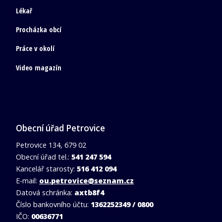
Lékař
Procházka obcí
Práce v okolí
Video magazín
Obecní úřad Petrovice
Petrovice 134, 679 02
Obecní úřad tel.:
541 247 594
Kancelář starosty:
516 412 094
E-mail:
ou.petrovice@seznam.cz
Datová schránka:
axtb8f4
Číslo bankovního účtu:
1362252349 / 0800
IČO:
00636771