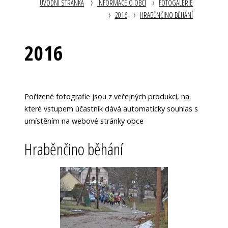
ÚVODNÍ STRÁNKA
INFORMACE O OBCI
FOTOGALERIE
2016
HRABĚNČINO BĚHÁNÍ
2016
Pořízené fotografie jsou z veřejných produkcí, na
které vstupem účastník dává automaticky souhlas s
umístěním na webové stránky obce
Hraběnčino běhání