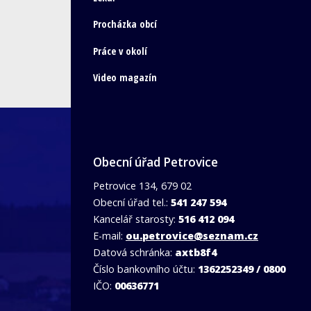
Procházka obcí
Práce v okolí
Video magazín
Obecní úřad Petrovice
Petrovice 134, 679 02
Obecní úřad tel.:
541 247 594
Kancelář starosty:
516 412 094
E-mail:
ou.petrovice@seznam.cz
Datová schránka:
axtb8f4
Číslo bankovního účtu:
1362252349 / 0800
IČO:
00636771