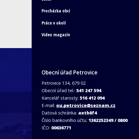
Procházka obcí
Práce v okolí
Video magazín
Obecní úřad Petrovice
Petrovice 134, 679 02
Obecní úřad tel.:
541 247 594
Kancelář starosty:
516 412 094
E-mail:
ou.petrovice@seznam.cz
Datová schránka:
axtb8f4
Číslo bankovního účtu:
1362252349 / 0800
IČO:
00636771