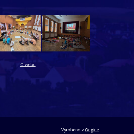
O webu
Vyrobeno v
Origine