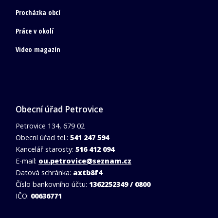
Procházka obcí
Práce v okolí
Video magazín
Obecní úřad Petrovice
Petrovice 134, 679 02
Obecní úřad tel.:
541 247 594
Kancelář starosty:
516 412 094
E-mail:
ou.petrovice@seznam.cz
Datová schránka:
axtb8f4
Číslo bankovního účtu:
1362252349 / 0800
IČO:
00636771