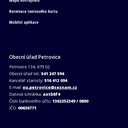
Mapa kontejnerů
Rezervace tenisového kurtu
Mobilní aplikace
Obecní úřad Petrovice
Petrovice 134, 679 02
Obecní úřad tel.:
541 247 594
Kancelář starosty:
516 412 094
E-mail:
ou.petrovice@seznam.cz
Datová schránka:
axtb8f4
Číslo bankovního účtu:
1362252349 / 0800
IČO:
00636771