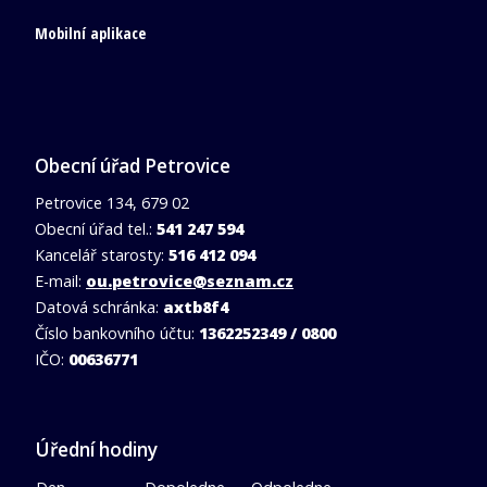
Mobilní aplikace
Obecní úřad Petrovice
Petrovice 134, 679 02
Obecní úřad tel.:
541 247 594
Kancelář starosty:
516 412 094
E-mail:
ou.petrovice@seznam.cz
Datová schránka:
axtb8f4
Číslo bankovního účtu:
1362252349 / 0800
IČO:
00636771
Úřední hodiny