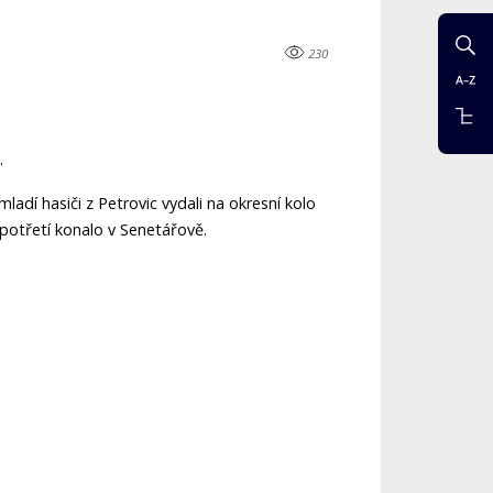
230
.
adí hasiči z Petrovic vydali na okresní kolo
 potřetí konalo v Senetářově.