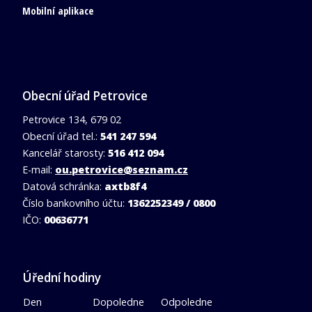
Mobilní aplikace
Obecní úřad Petrovice
Petrovice 134, 679 02
Obecní úřad tel.:
541 247 594
Kancelář starosty:
516 412 094
E-mail:
ou.petrovice@seznam.cz
Datová schránka:
axtb8f4
Číslo bankovního účtu:
1362252349 / 0800
IČO:
00636771
Úřední hodiny
Den
Dopoledne
Odpoledne