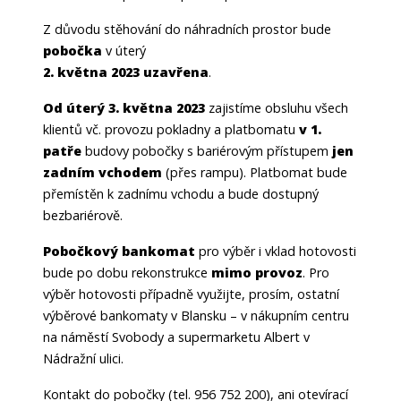
Z důvodu stěhování do náhradních prostor bude
pobočka
v úterý
2. května 2023 uzavřena
.
Od úterý 3. května 2023
zajistíme obsluhu všech
klientů vč. provozu pokladny a platbomatu
v 1.
patře
budovy pobočky s bariérovým přístupem
jen
zadním vchodem
(přes rampu). Platbomat bude
přemístěn k zadnímu vchodu a bude dostupný
bezbariérově.
Pobočkový bankomat
pro výběr i vklad hotovosti
bude po dobu rekonstrukce
mimo provoz
. Pro
výběr hotovosti případně využijte, prosím, ostatní
výběrové bankomaty v Blansku – v nákupním centru
na náměstí Svobody a supermarketu Albert v
Nádražní ulici.
Kontakt do pobočky (tel. 956 752 200), ani otevírací