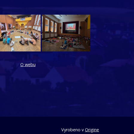
O webu
Vyrobeno v
Origine