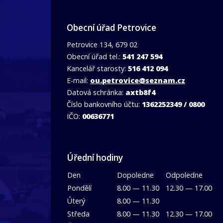
Obecní úřad Petrovice
Petrovice 134, 679 02
Obecní úřad tel.:
541 247 594
Kancelář starosty:
516 412 094
E-mail:
ou.petrovice@seznam.cz
Datová schránka:
axtb8f4
Číslo bankovního účtu:
1362252349 / 0800
IČO:
00636771
Úřední hodiny
Den
Dopoledne
Odpoledne
Pondělí
8.00 — 11.30
12.30 — 17.00
Úterý
8.00 — 11.30
Středa
8.00 — 11.30
12.30 — 17.00