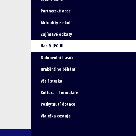
Partnerské obce
Aktuality z okolí
Zajímavé odkazy
Hasiči JPO III
Dobrovolní hasiči
Hraběnčino běhání
Včelí stezka
Kultura - formuláře
Poskytnutí dotace
Vlaječka cestuje