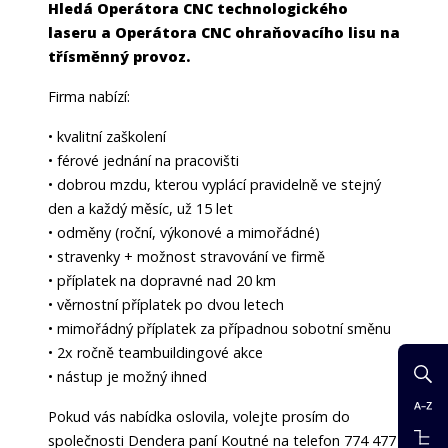
Hledá Operátora CNC technologického
laseru a Operátora CNC ohraňovacího lisu na
třísměnný provoz.
Firma nabízí:
• kvalitní zaškolení
• férové jednání na pracovišti
• dobrou mzdu, kterou vyplácí pravidelně ve stejný
den a každý měsíc, už 15 let
• odměny (roční, výkonové a mimořádné)
• stravenky + možnost stravování ve firmě
• příplatek na dopravné nad 20 km
• věrnostní příplatek po dvou letech
• mimořádný příplatek za případnou sobotní směnu
• 2x ročně teambuildingové akce
• nástup je možný ihned
Pokud vás nabídka oslovila, volejte prosím do
společnosti Dendera paní Koutné na telefon 774 477