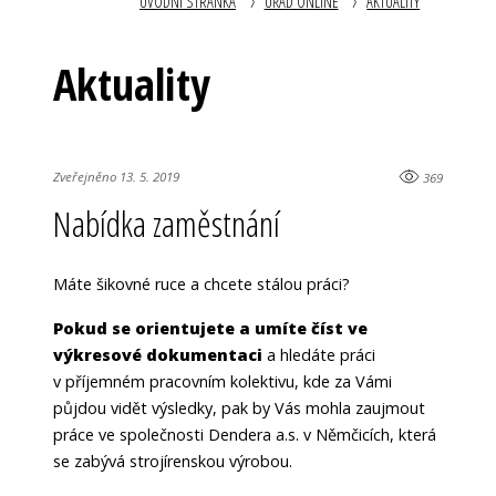
ÚVODNÍ STRÁNKA
ÚŘAD ONLINE
AKTUALITY
Aktuality
Zveřejněno 13. 5. 2019
369
Nabídka zaměstnání
Máte šikovné ruce a chcete stálou práci?
Pokud se orientujete a umíte číst ve
výkresové dokumentaci
a hledáte práci
v příjemném pracovním kolektivu, kde za Vámi
půjdou vidět výsledky, pak by Vás mohla zaujmout
práce ve společnosti Dendera a.s. v Němčicích, která
se zabývá strojírenskou výrobou.