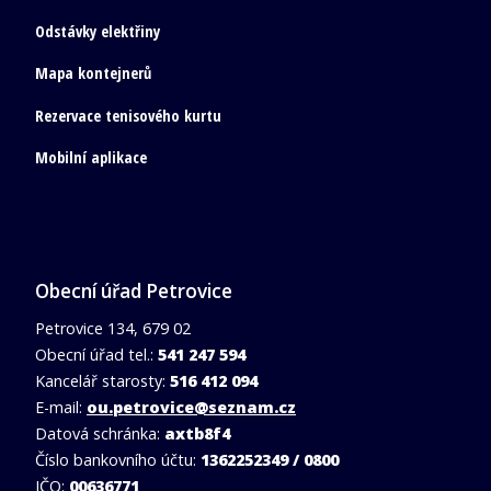
Odstávky elektřiny
Mapa kontejnerů
Rezervace tenisového kurtu
Mobilní aplikace
Obecní úřad Petrovice
Petrovice 134, 679 02
Obecní úřad tel.:
541 247 594
Kancelář starosty:
516 412 094
E-mail:
ou.petrovice@seznam.cz
Datová schránka:
axtb8f4
Číslo bankovního účtu:
1362252349 / 0800
IČO:
00636771