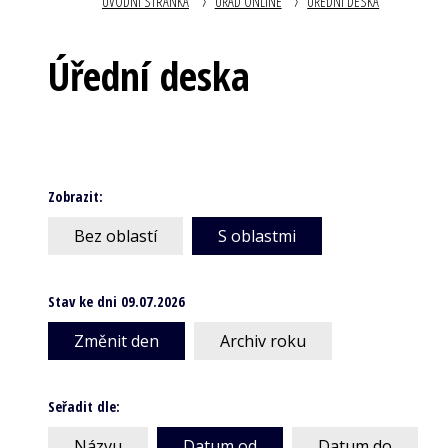
ÚVODNÍ STRÁNKA
ÚŘAD ONLINE
ÚŘEDNÍ DESKA
Úřední deska
Zobrazit:
Bez oblastí
S oblastmi
Stav ke dni 09.07.2026
Změnit den
Archiv roku
Seřadit dle:
Názvu
Datum od
Datum do