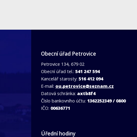
Obecní úřad Petrovice
Petrovice 134, 679 02
Obecní úřad tel.:
541 247 594
Kancelář starosty:
516 412 094
E-mail:
ou.petrovice@seznam.cz
Datová schránka:
axtb8f4
Číslo bankovního účtu:
1362252349 / 0800
IČO:
00636771
Úřední hodiny