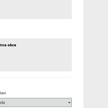
stva obce
last