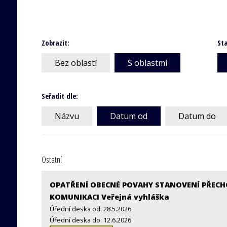
Zobrazit:
Sta
Bez oblastí
S oblastmi
Seřadit dle:
Názvu
Datum od
Datum do
Ostatní
OPATŘENÍ OBECNÉ POVAHY STANOVENÍ PŘEC
KOMUNIKACI Veřejná vyhláška
Úřední deska od: 28.5.2026
Úřední deska do: 12.6.2026