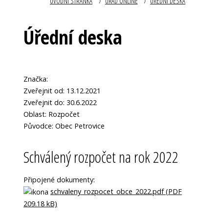
ÚVODNÍ STRÁNKA
ÚŘAD ONLINE
ÚŘEDNÍ DESKA
Úřední deska
Značka:
Zveřejnit od: 13.12.2021
Zveřejnit do: 30.6.2022
Oblast: Rozpočet
Původce: Obec Petrovice
Schválený rozpočet na rok 2022
Připojené dokumenty:
schvaleny_rozpocet_obce_2022.pdf (PDF
209.18 kB)