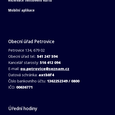
Rezervace tenisového kurtu
Mobilní aplikace
Obecní úřad Petrovice
Petrovice 134, 679 02
Obecní úřad tel.:
541 247 594
Kancelář starosty:
516 412 094
E-mail:
ou.petrovice@seznam.cz
Datová schránka:
axtb8f4
Číslo bankovního účtu:
1362252349 / 0800
IČO:
00636771
Úřední hodiny