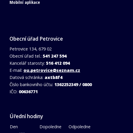
Mobilní aplikace
Obecní úřad Petrovice
Petrovice 134, 679 02
Obecní úřad tel.:
541 247 594
Kancelář starosty:
516 412 094
E-mail:
ou.petrovice@seznam.cz
Datová schránka:
axtb8f4
Číslo bankovního účtu:
1362252349 / 0800
IČO:
00636771
Úřední hodiny
Den
Dopoledne
Odpoledne