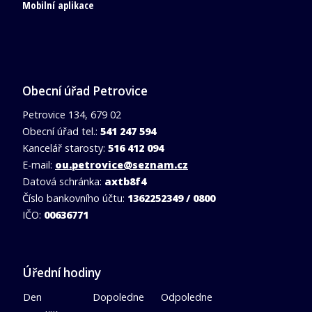
Mobilní aplikace
Obecní úřad Petrovice
Petrovice 134, 679 02
Obecní úřad tel.:
541 247 594
Kancelář starosty:
516 412 094
E-mail:
ou.petrovice@seznam.cz
Datová schránka:
axtb8f4
Číslo bankovního účtu:
1362252349 / 0800
IČO:
00636771
Úřední hodiny
Den
Dopoledne
Odpoledne