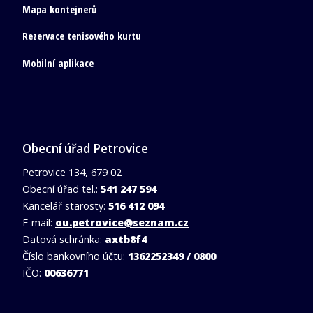
Mapa kontejnerů
Rezervace tenisového kurtu
Mobilní aplikace
Obecní úřad Petrovice
Petrovice 134, 679 02
Obecní úřad tel.:
541 247 594
Kancelář starosty:
516 412 094
E-mail:
ou.petrovice@seznam.cz
Datová schránka:
axtb8f4
Číslo bankovního účtu:
1362252349 / 0800
IČO:
00636771