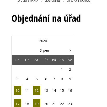
ÚVODNÍ STRÁNKA
ÚŘAD ONLINE
OBJEDNÁNÍ NA ÚŘAD
Objednání na úřad
2026
Srpen
>
Po
Út
St
Čt
Pá
So
Ne
1
2
3
4
5
6
7
8
9
10
11
12
13
14
15
16
17
18
19
20
21
22
23