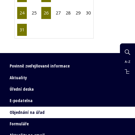
24
25
26
27
28
29
30
31
Povinně zveřejňované informace
Aktuality
Úřední deska
E-podatelna
Objednání na úřad
Formuláře