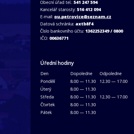
Obecní úřad tel.:
541 247 594
Kancelář starosty:
516 412 094
E-mail:
ou.petrovice@seznam.cz
Datová schránka:
axtb8f4
Číslo bankovního účtu:
1362252349 / 0800
IČO:
00636771
Úřední hodiny
Den
Dopoledne
Odpoledne
Pondělí
8.00 — 11.30
12.30 — 17.00
Úterý
8.00 — 11.30
Středa
8.00 — 11.30
12.30 — 17.00
Čtvrtek
8.00 — 11.30
Pátek
8.00 — 11.30