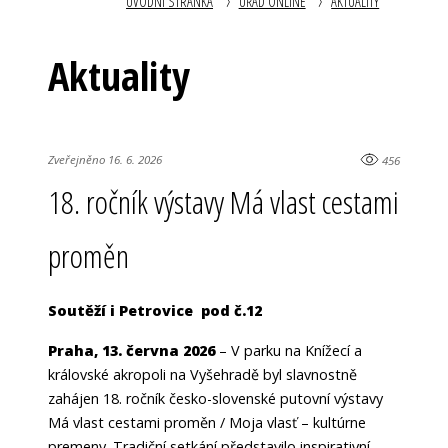
ÚVODNÍ STRÁNKA
ÚŘAD ONLINE
AKTUALITY
Aktuality
Zveřejněno 16. 6. 2026
456
18. ročník výstavy Má vlast cestami
proměn
Soutěží i Petrovice pod č.12
Praha, 13. června 2026
– V parku na Knížecí a
královské akropoli na Vyšehradě byl slavnostně
zahájen 18. ročník česko-slovenské putovní výstavy
Má vlast cestami proměn / Moja vlasť – kultúrne
premeny. Tradiční setkání představilo inspirativní