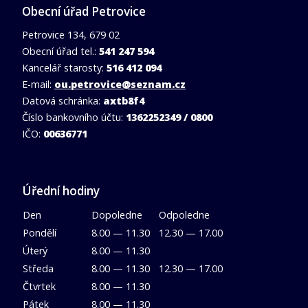
Obecní úřad Petrovice
Petrovice 134, 679 02
Obecní úřad tel.:
541 247 594
Kancelář starosty:
516 412 094
E-mail:
ou.petrovice@seznam.cz
Datová schránka:
axtb8f4
Číslo bankovního účtu:
1362252349 / 0800
IČO:
00636771
Úřední hodiny
Den
Dopoledne
Odpoledne
Pondělí
8.00 — 11.30
12.30 — 17.00
Úterý
8.00 — 11.30
Středa
8.00 — 11.30
12.30 — 17.00
Čtvrtek
8.00 — 11.30
Pátek
8.00 — 11.30