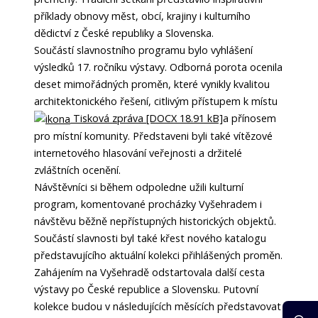
příklady obnovy měst, obcí, krajiny i kulturního
dědictví z České republiky a Slovenska.
Součástí slavnostního programu bylo vyhlášení
výsledků 17. ročníku výstavy. Odborná porota ocenila
deset mimořádných proměn, které vynikly kvalitou
architektonického řešení, citlivým přístupem k místu
Tisková zpráva [DOCX 18.91 kB]
a přínosem
pro místní komunity. Představeni byli také vítězové
internetového hlasování veřejnosti a držitelé
zvláštních ocenění.
Návštěvníci si během odpoledne užili kulturní
program, komentované procházky Vyšehradem i
návštěvu běžně nepřístupných historických objektů.
Součástí slavnosti byl také křest nového katalogu
představujícího aktuální kolekci přihlášených proměn.
Zahájením na Vyšehradě odstartovala další cesta
výstavy po České republice a Slovensku. Putovní
kolekce budou v následujících měsících představovat