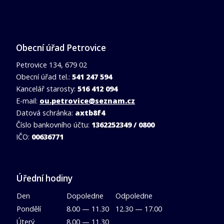
Obecní úřad Petrovice
Petrovice 134, 679 02
Obecní úřad tel.:
541 247 594
Kancelář starosty:
516 412 094
E-mail:
ou.petrovice@seznam.cz
Datová schránka:
axtb8f4
Číslo bankovního účtu:
1362252349 / 0800
IČO:
00636771
Úřední hodiny
Den
Dopoledne
Odpoledne
Pondělí
8.00 — 11.30
12.30 — 17.00
Úterý
8.00 — 11.30