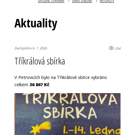
ÚVODNÍ STRÁNKA
ÚŘAD ONLINE
AKTUALITY
Aktuality
Zveřejněno 6. 1. 2026
254
Tříkrálová sbírka
V Petrovicích bylo na Třikrálové sbírce vybráno
celkem
36 867 Kč