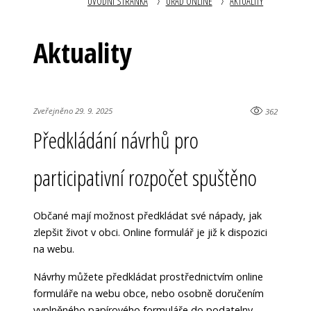
ÚVODNÍ STRÁNKA
ÚŘAD ONLINE
AKTUALITY
Aktuality
Zveřejněno 29. 9. 2025
362
Předkládání návrhů pro
participativní rozpočet spuštěno
Občané mají možnost předkládat své nápady, jak
zlepšit život v obci. Online formulář je již k dispozici
na webu.
Návrhy můžete předkládat prostřednictvím online
formuláře na webu obce, nebo osobně doručením
vyplněného papírového formuláře do podatelny