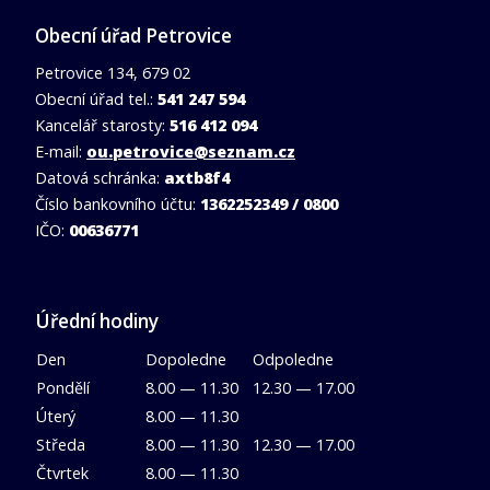
Obecní úřad Petrovice
Petrovice 134, 679 02
Obecní úřad tel.:
541 247 594
Kancelář starosty:
516 412 094
E-mail:
ou.petrovice@seznam.cz
Datová schránka:
axtb8f4
Číslo bankovního účtu:
1362252349 / 0800
IČO:
00636771
Úřední hodiny
Den
Dopoledne
Odpoledne
Pondělí
8.00 — 11.30
12.30 — 17.00
Úterý
8.00 — 11.30
Středa
8.00 — 11.30
12.30 — 17.00
Čtvrtek
8.00 — 11.30