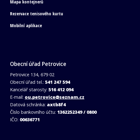
Mapa kontejnerů
Rezervace tenisového kurtu
Mobilní aplikace
Obecní úřad Petrovice
Petrovice 134, 679 02
Obecní úřad tel.:
541 247 594
Kancelář starosty:
516 412 094
E-mail:
ou.petrovice@seznam.cz
Datová schránka:
axtb8f4
Číslo bankovního účtu:
1362252349 / 0800
IČO:
00636771