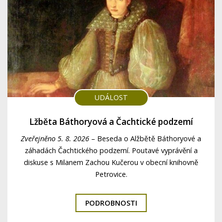
UDÁLOST
Lžběta Báthoryová a Čachtické podzemí
Zveřejněno 5. 8. 2026
–
Beseda o Alžbětě Báthoryové a
záhadách Čachtického podzemí. Poutavé vyprávění a
diskuse s Milanem Zachou Kučerou v obecní knihovně
Petrovice.
PODROBNOSTI