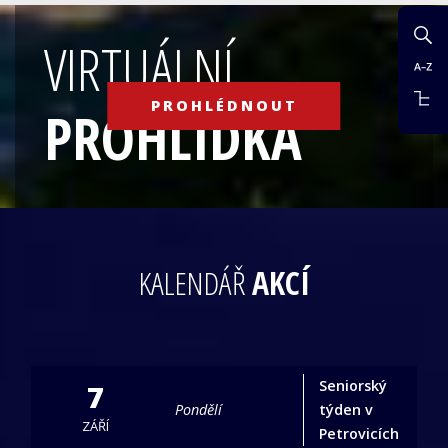
VIRTUÁLNÍ
PROHLÉDNOUT
PROHLÍDKA
KALENDÁŘ
AKCÍ
Seniorský
7
Pondělí
týden v
ZÁŘÍ
Petrovicích