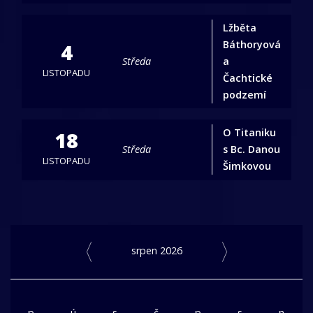
Lžběta
Báthoryová
4
Středa
a
LISTOPADU
Čachtické
podzemí
O Titaniku
18
Středa
s Bc. Danou
LISTOPADU
Šimkovou
srpen 2026
p
ú
s
č
p
s
n