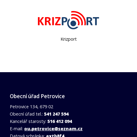
DMO Moravský kras
Obecní úřad Petrovice
Petrovice 134, 679 02
Obecní úřad tel.:
541 247 594
Kancelář starosty:
516 412 094
E-mail:
ou.petrovice@seznam.cz
Datová schránka:
axtb8f4