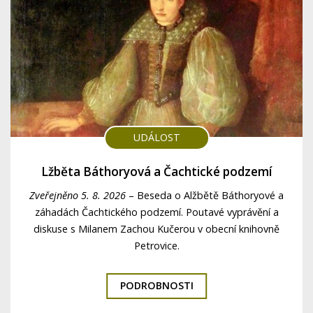
UDÁLOST
Lžběta Báthoryová a Čachtické podzemí
Zveřejněno 5. 8. 2026
–
Beseda o Alžbětě Báthoryové a
záhadách Čachtického podzemí. Poutavé vyprávění a
diskuse s Milanem Zachou Kučerou v obecní knihovně
Petrovice.
PODROBNOSTI