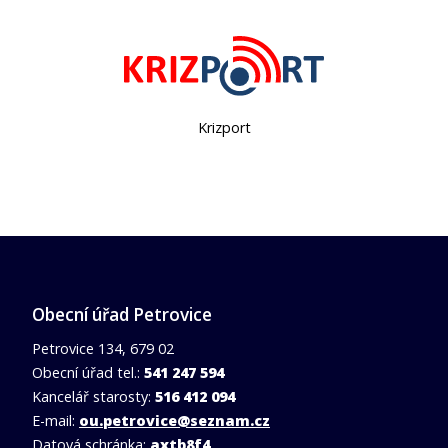
DMO Moravský kras
Obecní úřad Petrovice
Petrovice 134, 679 02
Obecní úřad tel.:
541 247 594
Kancelář starosty:
516 412 094
E-mail:
ou.petrovice@seznam.cz
Datová schránka:
axtb8f4