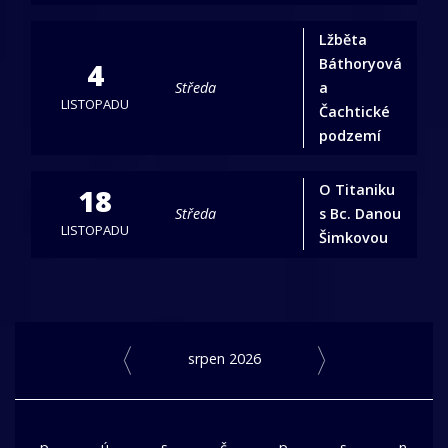
Lžběta
Báthoryová
4
Středa
a
LISTOPADU
Čachtické
podzemí
O Titaniku
18
Středa
s Bc. Danou
LISTOPADU
Šimkovou
srpen 2026
p
ú
s
č
p
s
n