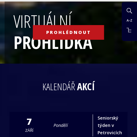
VIRTUÁLNÍ
PROHLÉDNOUT
PROHLÍDKA
KALENDÁŘ
AKCÍ
Seniorský
7
Pondělí
týden v
ZÁŘÍ
Petrovicích